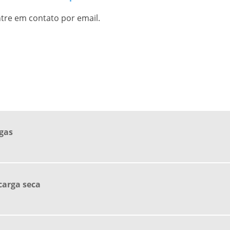
tre em contato por email.
gas
carga seca