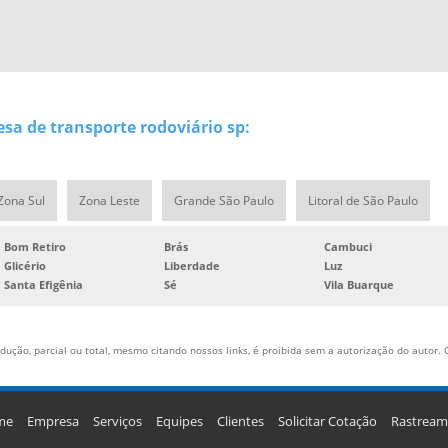
sa de transporte rodoviário sp:
Zona Sul
Zona Leste
Grande São Paulo
Litoral de São Paulo
Bom Retiro
Brás
Cambuci
Glicério
Liberdade
Luz
Santa Efigênia
Sé
Vila Buarque
ução, parcial ou total, mesmo citando nossos links, é proibida sem a autorização do autor. C
me
Empresa
Serviços
Equipes
Clientes
Solicitar Cotação
Rastream