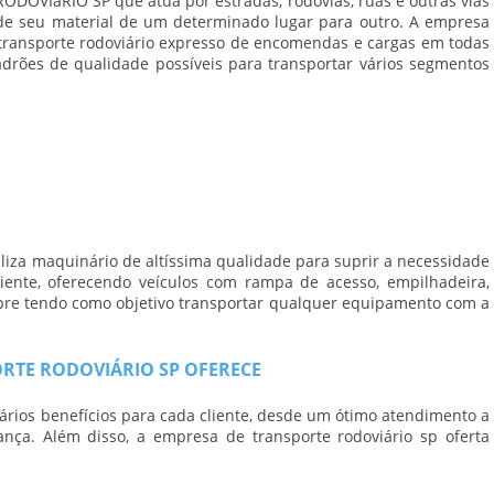
RODOVIáRIO SP
que atua por estradas, rodovias, ruas e outras vias
 de seu material de um determinado lugar para outro. A
empresa
 transporte rodoviário expresso de encomendas e cargas em todas
adrões de qualidade possíveis para transportar vários segmentos
liza maquinário de altíssima qualidade para suprir a necessidade
ente, oferecendo veículos com rampa de acesso, empilhadeira,
Sempre tendo como objetivo transportar qualquer equipamento com a
ORTE RODOVIÁRIO SP OFERECE
ários benefícios para cada cliente, desde um ótimo atendimento a
ança. Além disso, a
empresa de transporte rodoviário sp
oferta