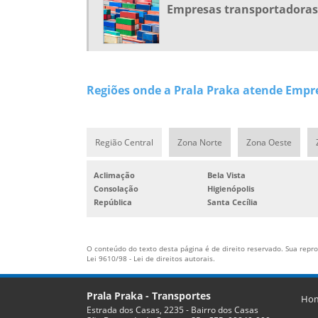
Empresas transportadoras
Regiões onde a Prala Praka atende Empre
Região Central
Zona Norte
Zona Oeste
Aclimação
Bela Vista
Consolação
Higienópolis
República
Santa Cecília
O conteúdo do texto desta página é de direito reservado. Sua reprod
Lei 9610/98 - Lei de direitos autorais
.
Prala Praka - Transportes
Ho
Estrada dos Casas, 2235 - Bairro dos Casas