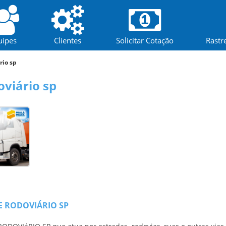
uipes
Clientes
Solicitar Cotação
Rastr
rio sp
viário sp
E RODOVIÁRIO SP