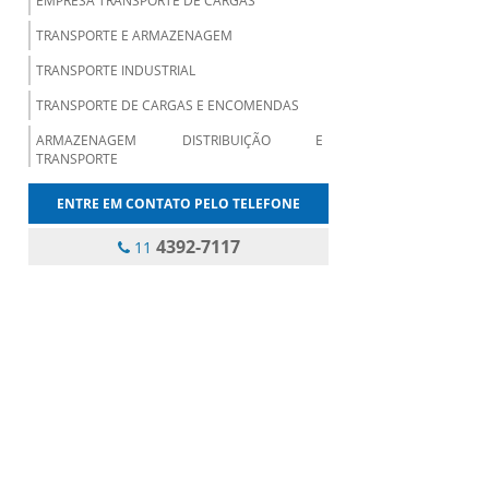
EMPRESA TRANSPORTE DE CARGAS
TRANSPORTE E ARMAZENAGEM
TRANSPORTE INDUSTRIAL
TRANSPORTE DE CARGAS E ENCOMENDAS
ARMAZENAGEM DISTRIBUIÇÃO E
TRANSPORTE
TRANSPORTADORA DE EQUIPAMENTOS
ENTRE EM CONTATO PELO TELEFONE
TRANSPORTADORA PARA PEQUENAS
4392-7117
11
EMPRESAS
TRANSPORTE DE MAQUINAS INDUSTRIAIS
EMPRESA DE TRANSPORTE DE CARGA AEREA
EMPRESA DE TRANSPORTE DE CARGA SECA
LOGÍSTICA TRANSPORTE E ARMAZENAGEM
SERVIÇO DE TRANSPORTE DE CARGA AÉREA
SERVIÇOS DE TRANSPORTE E
ARMAZENAMENTO