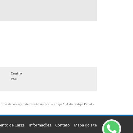
TRANSPORTADORA ABC EM SAO BERNARDO
TRANSPORTADORA DE CARGA SECA
TRANSPORTE DE EQUIPAMENTOS
INDUSTRIAIS
Centro
Pari
rime de violação de direito autoral – artigo 184 do Código Penal –
ento de Carga
Informações
Contato
Mapa do site