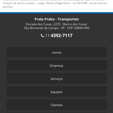
violação de direito autoral – artigo 184 do Código Penal –
Lei 9610/98 - Lei de direitos
autorais
.
Prala Praka - Transportes
Estrada dos Casas, 2235 - Bairro dos Casas
São Bernardo do Campo - SP - CEP: 09840-000
4392-7117
11
Home
Empresa
Serviços
Equipes
Clientes